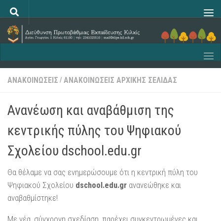
Skip to content
ΑΝΑΚΟΙΝΩΣΕΙΣ
ΑΝΑΚΟΙΝΩΣΕΙΣ ΑΡΧΙΚΗΣ ΣΕΛΙΔΑΣ
/
Ανανέωση και αναβάθμιση της
κεντρικής πύλης του Ψηφιακού
Σχολείου dschool.edu.gr
Θα θέλαμε να σας ενημερώσουμε ότι η κεντρική πύλη του
Ψηφιακού Σχολείου
dschool
.
edu
.
gr
ανανεώθηκε και
αναβαθμίστηκε!
Με νέα, σύγχρονη σχεδίαση, παρέχει συγκεντρωμένες και