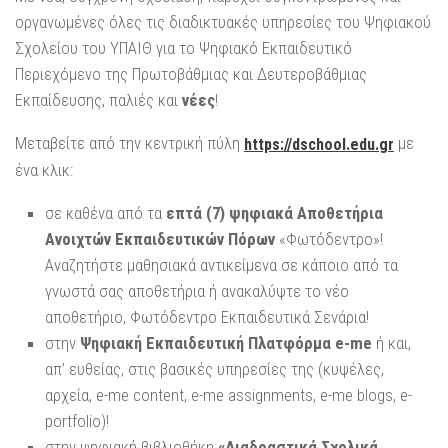
οργανωμένες όλες τις διαδικτυακές υπηρεσίες του Ψηφιακού
Σχολείου του ΥΠΑΙΘ για το Ψηφιακό Εκπαιδευτικό
Περιεχόμενο της Πρωτοβάθμιας και Δευτεροβάθμιας
Εκπαίδευσης, παλιές και
νέες
!
Μεταβείτε από την κεντρική πύλη
με
https://dschool.edu.gr
ένα κλικ:
σε καθένα από τα
επτά (7) ψηφιακά Αποθετήρια
Ανοιχτών Εκπαιδευτικών Πόρων
«Φωτόδεντρο»!
Αναζητήστε μαθησιακά αντικείμενα σε κάποιο από τα
γνωστά σας αποθετήρια ή ανακαλύψτε το νέο
αποθετήριο, Φωτόδεντρο Εκπαιδευτικά Σενάρια!
στην
Ψηφιακή Εκπαιδευτική Πλατφόρμα e-me
ή και,
απ’ ευθείας, στις βασικές υπηρεσίες της (κυψέλες,
αρχεία, e-me content, e-me assignments, e-me blogs, e-
portfolio)!
στην ψηφιακή βιβλιοθήκη
«Διαδραστικά Σχολικά