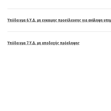
Υπόδειγμα 6.Υ.Δ. μη εγκαιρης προσέλευσης για ανάληψη υπ
Υπόδειγμα 7.Υ.Δ. μη αποδοχής πρόσληψης