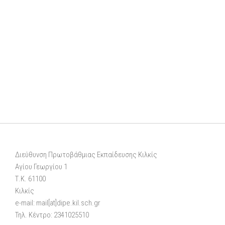
Διεύθυνση Πρωτοβάθμιας Εκπαίδευσης Κιλκίς
Αγίου Γεωργίου 1
Τ.Κ. 61100
Κιλκίς
e-mail: mail[at]dipe.kil.sch.gr
Τηλ. Κέντρο: 2341025510