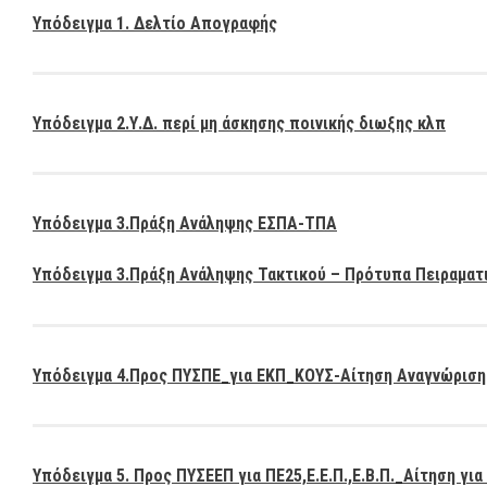
Υπόδειγμα 1. Δελτίο Απογραφής
Υπόδειγμα 2.Υ.Δ. περί μη άσκησης ποινικής διωξης κλπ
Υπόδειγμα 3.Πράξη Ανάληψης ΕΣΠΑ-ΤΠΑ
Υπόδειγμα 3.Πράξη Ανάληψης Τακτικού – Πρότυπα Πειραματ
Υπόδειγμα 4.Προς ΠΥΣΠΕ_για ΕΚΠ_ΚΟΥΣ-Αίτηση Αναγνώρισ
Δη
Πα
Υπόδειγμα 5. Προς ΠΥΣΕΕΠ για ΠΕ25,Ε.Ε.Π.,Ε.Β.Π._Αίτηση γι