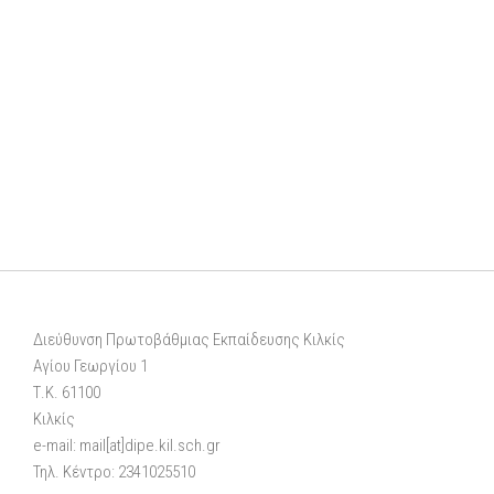
Διεύθυνση Πρωτοβάθμιας Εκπαίδευσης Κιλκίς
Αγίου Γεωργίου 1
Τ.Κ. 61100
Κιλκίς
e-mail: mail[at]dipe.kil.sch.gr
Τηλ. Κέντρο: 2341025510