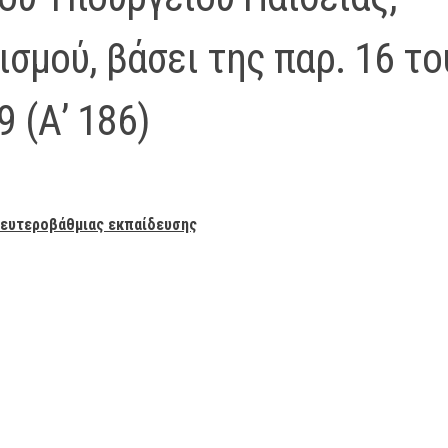
σμού, βάσει της παρ. 16 το
 (Α’ 186)
δευτεροβάθμιας εκπαίδευσης
μοτικό Σχολείου Αγίου Πέτρου-12η
Σχολική Επιβράβευση Ανα
νελλήνια Ημέρα Σχολικού Αθλητισμού
Μπαταριών - 2ο Δημοτικό