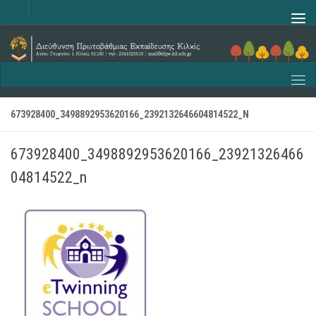
Skip to content
673928400_3498892953620166_2392132646604814522_N
673928400_3498892953620166_23921326466
04814522_n