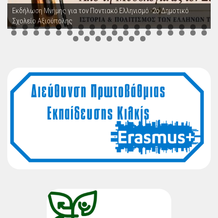
Εκδήλωση Μνήμης για τον Ποντιακό Ελληνισμό -2ο Δημοτικό
Σχολείο Αξιούπολης