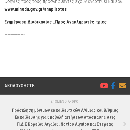
Οδηγίες προς τους προσληφθέντες έχουν αναρτηθεί και εδώ
www.minedu.gov.gr/anaplirotes
Ενημέρωση Διαδικασίας _Προς Αναπληρωτές-τριες
——————-
ΑΚΟΛΟΥΘΉΣΤΕ:
ΕΠΌΜΕΝΟ ΆΡΘΡΟ
Πρόσκληση μόνιμων εκπαιδευτικών A/θμιας και B/θμιας
Εκπαίδευσης για υποβολή αιτήσεων απόσπασης στις
Π.Δ.E Βορείου Αιγαίου, Νοτίου Αιγαίου και Στερεάς