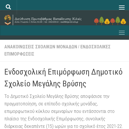
Skip to content
ΑΝΑΚΟΙΝΏΣΕΙΣ ΣΧΟΛΙΚΏΝ ΜΟΝΆΔΩΝ
ΕΝΔΟΣΧΟΛΙΚΕΣ
/
ΕΠΙΜΟΡΦΩΣΕΙΣ
Ενδοσχολική Επιμόρφωση Δημοτικό
Σχολείο Μεγάλης Βρύσης
Το Δημοτικό Σχολείο Μεγάλης Βρύσης αποφάσισε την
πραγματοποίηση, σε επίπεδο σχολικής μονάδας,
επιμορφωτικού κύκλου σεμιναρίων που εντάσσονται στο
πλαίσιο της Ενδοσχολικής Επιμόρφωσης, συνολικής
διάρκειας δεκαπέντε (15) ωρών για το σχολικό έτος 2021-22.