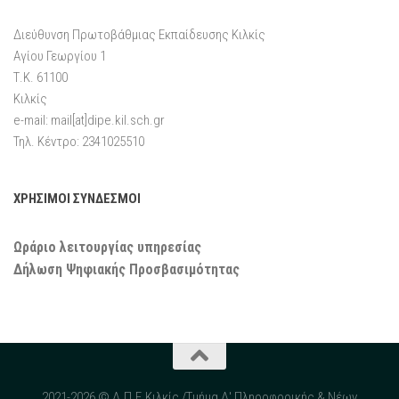
Διεύθυνση Πρωτοβάθμιας Εκπαίδευσης Κιλκίς
Αγίου Γεωργίου 1
Τ.Κ. 61100
Κιλκίς
e-mail: mail[at]dipe.kil.sch.gr
Τηλ. Κέντρο: 2341025510
ΧΡΗΣΙΜΟΙ ΣΥΝΔΕΣΜΟΙ
Ωράριο λειτουργίας υπηρεσίας
Δήλωση Ψηφιακής Προσβασιμότητας
2021-2026 © Δ.Π.Ε.Κιλκίς /Τμήμα Δ' Πληροφορικής & Νέων