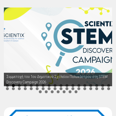
Συμμετοχή του 1ου Δημοτικού Σχολείου Πολυκάστρου στη STEM
Discovery Campaign 2026