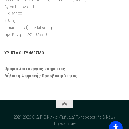
Διεύθυνση Πρωτοβάθμιας Εκπαίδευσης Κιλκίς
Αγίου Γεωργίου 1
Τ.Κ. 61100
Κιλκίς
e-mail: mail[at]dipe.kil.sch.gr
Τηλ. Κέντρο: 2341025510
ΧΡΗΣΙΜΟΙ ΣΥΝΔΕΣΜΟΙ
Ωράριο λειτουργίας υπηρεσίας
Δήλωση Ψηφιακής Προσβασιμότητας
2021-2026 © Δ.Π.Ε.Κιλκίς /Τμήμα Δ' Πληροφορικής & Νέων
Τεχνολογιών