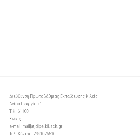
Διεύθυνση Πρωτοβάθμιας Εκπαίδευσης Κιλκίς
Αγίου Γεωργίου 1
Τ.Κ. 61100
Κιλκίς
e-mail: mail[at]dipe.kil.sch.gr
Τηλ. Κέντρο: 2341025510