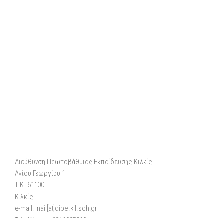
Διεύθυνση Πρωτοβάθμιας Εκπαίδευσης Κιλκίς
Αγίου Γεωργίου 1
Τ.Κ. 61100
Κιλκίς
e-mail: mail[at]dipe.kil.sch.gr