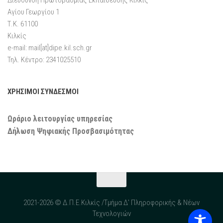
Αγίου Γεωργίου 1
Τ.Κ. 61100
Κιλκίς
e-mail: mail[at]dipe.kil.sch.gr
Τηλ. Κέντρο: 2341025510
ΧΡΗΣΙΜΟΙ ΣΥΝΔΕΣΜΟΙ
Ωράριο λειτουργίας υπηρεσίας
Δήλωση Ψηφιακής Προσβασιμότητας
2021-2026 © Δ.Π.Ε.Κιλκίς /Τμήμα Δ' Πληροφορικής & Νέων
Τεχνολογιών