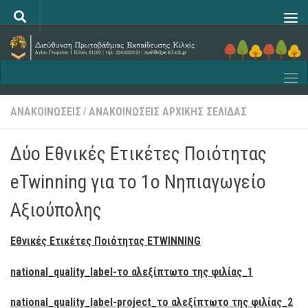
Skip to content
ΑΝΑΚΟΙΝΩΣΕΙΣ
ΑΝΑΚΟΙΝΩΣΕΙΣ ΑΡΧΙΚΗΣ ΣΕΛΙΔΑΣ
/
Δύο Εθνικές Ετικέτες Ποιότητας
eTwinning για το 1ο Νηπιαγωγείο
Αξιούπολης
Εθνικές Ετικέτες Ποιότητας ETWINNING
national_quality_label-το αλεξίπτωτο της φιλίας_1
national_quality_label-project_το αλεξίπτωτο της φιλίας_2