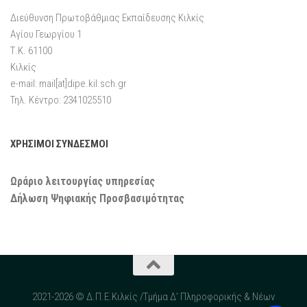
Διεύθυνση Πρωτοβάθμιας Εκπαίδευσης Κιλκίς
Αγίου Γεωργίου 1
Τ.Κ. 61100
Κιλκίς
e-mail: mail[at]dipe.kil.sch.gr
Τηλ. Κέντρο: 2341025510
ΧΡΗΣΙΜΟΙ ΣΥΝΔΕΣΜΟΙ
Ωράριο λειτουργίας υπηρεσίας
Δήλωση Ψηφιακής Προσβασιμότητας
2021-2026 © Δ.Π.Ε.Κιλκίς /Τμήμα Δ' Πληροφορικής & Νέων