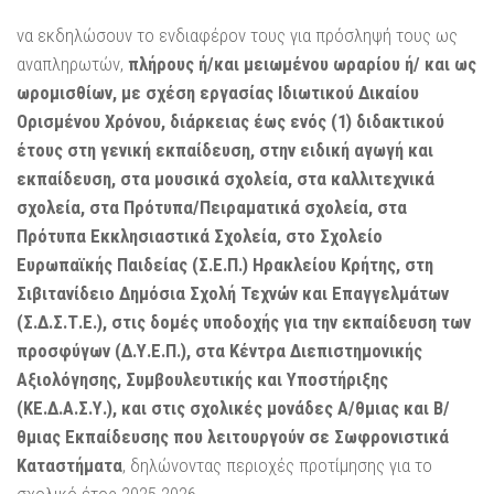
να εκδηλώσουν το ενδιαφέρον τους για πρόσληψή τους ως
αναπληρωτών,
πλήρους ή/και μειωμένου ωραρίου ή/ και ως
ωρομισθίων, με σχέση εργασίας Ιδιωτικού Δικαίου
Ορισμένου Χρόνου, διάρκειας έως ενός (1) διδακτικού
έτους στη γενική εκπαίδευση, στην ειδική αγωγή και
εκπαίδευση, στα μουσικά σχολεία, στα καλλιτεχνικά
σχολεία, στα Πρότυπα/Πειραματικά σχολεία, στα
Πρότυπα Εκκλησιαστικά Σχολεία, στο Σχολείο
Ευρωπαϊκής Παιδείας (Σ.Ε.Π.) Ηρακλείου Κρήτης, στη
Σιβιτανίδειο Δημόσια Σχολή Τεχνών και Επαγγελμάτων
(Σ.Δ.Σ.Τ.Ε.), στις δομές υποδοχής για την εκπαίδευση των
προσφύγων (Δ.Υ.Ε.Π.), στα Κέντρα Διεπιστημονικής
Αξιολόγησης, Συμβουλευτικής και Υποστήριξης
(ΚΕ.Δ.Α.Σ.Υ.), και στις σχολικές μονάδες Α/θμιας και Β/
θμιας Εκπαίδευσης που λειτουργούν σε Σωφρονιστικά
Καταστήματα
, δηλώνοντας περιοχές προτίμησης για το
σχολικό έτος 2025-2026.