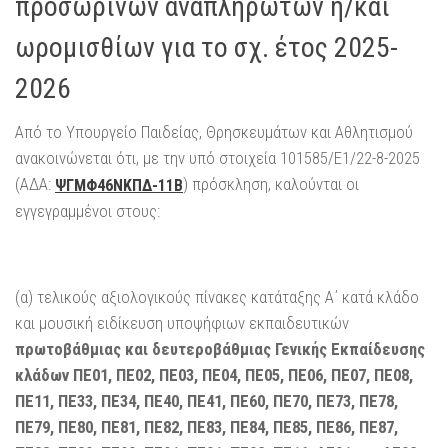
προσωρινών αναπληρωτών ή/και
ωρομισθίων για το σχ. έτος 2025-
2026
Από το Υπουργείο Παιδείας, Θρησκευμάτων και Αθλητισμού
ανακοινώνεται ότι, με την υπό στοιχεία 101585/Ε1/22-8-2025
(ΑΔΑ:
) πρόσκληση, καλούνται οι
ΨΓΜΦ46ΝΚΠΔ-11Β
εγγεγραμμένοι στους:
(α) τελικούς αξιολογικούς πίνακες κατάταξης Α΄ κατά κλάδο
και μουσική ειδίκευση υποψήφιων εκπαιδευτικών
πρωτοβάθμιας και δευτεροβάθμιας Γενικής Εκπαίδευσης
κλάδων ΠΕ01, ΠΕ02, ΠΕ03, ΠΕ04, ΠΕ05, ΠΕ06, ΠΕ07, ΠΕ08,
ΠΕ11, ΠΕ33, ΠΕ34, ΠΕ40, ΠΕ41, ΠΕ60, ΠΕ70, ΠΕ73, ΠΕ78,
ΠΕ79, ΠΕ80, ΠΕ81, ΠΕ82, ΠΕ83, ΠΕ84, ΠΕ85, ΠΕ86, ΠΕ87,