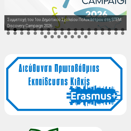
Συμμετοχή του 1ου Δημοτικού Σχολείου Πολυκάστρου στη STEM
Discovery Campaign 2026